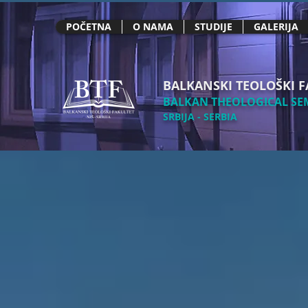
POČETNA
O NAMA
STUDIJE
GALERIJA
BALKANSKI TEOLOŠKI F
BALKAN THEOLOGICAL SEM
SRBIJA - SERBIA